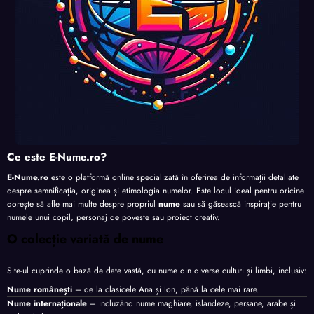
Ce este E-Nume.ro?
E-Nume.ro
este o platformă online specializată în oferirea de informații detaliate
despre semnificația, originea și etimologia numelor. Este locul ideal pentru oricine
dorește să afle mai multe despre propriul
nume
sau să găsească inspirație pentru
numele unui copil, personaj de poveste sau proiect creativ.
O colecție variată de nume
Site-ul cuprinde o bază de date vastă, cu nume din diverse culturi și limbi, inclusiv:
Nume românești
– de la clasicele Ana și Ion, până la cele mai rare.
Nume internaționale
– incluzând nume maghiare, islandeze, persane, arabe și