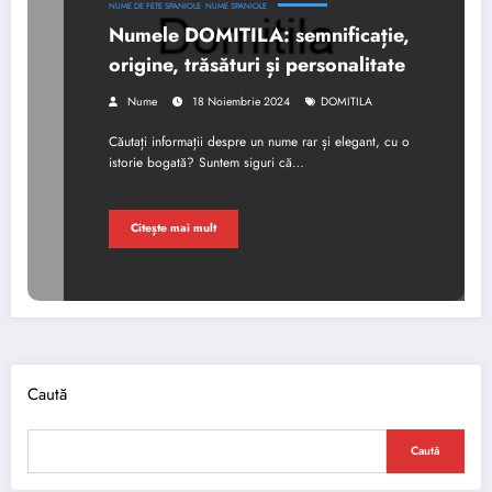
NUME DE FETE SPANIOLE
NUME SPANIOLE
Numele DOMITILA: semnificație,
origine, trăsături și personalitate
Nume
18 Noiembrie 2024
DOMITILA
Căutați informații despre un nume rar și elegant, cu o
istorie bogată? Suntem siguri că…
Citește mai mult
Caută
Caută