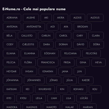
E-Nume.ro - Cele mai populare nume
ADRIANA
AILBHE
AKI
AKIRA
ALEXIS
ALEXUS
ANTONIA
ANTONIETTA
AOI
AYA
BROGAN
BÉLA
CALLISTO
CARLIN
CAROL
CARY
CLARA
CODY
CÆLESTIS
DARA
DORAN
DÁVID
DÓRA
ELIANA
ELIANNA
EÓGHAN
FELICIANA
FELICITÁS
FELÍCIA
FLÓRA
FRANCISCA
FRIDA
GINA
HEVA
HEYDAR
IHSAN
IONATAN
JANA
JUN
JÓHANNA
JÓHANNES
JÓNAS
JÚLIA
KAEDE
KATSUMI
KEI
KHURSHID
KIN
KOHAKU
KOU
KYO
KYOU
LEILA
LIAM
LILA
LÚCÁS
MADOKA
MAGNUS
MAKOTO
MALAK
MARIAN