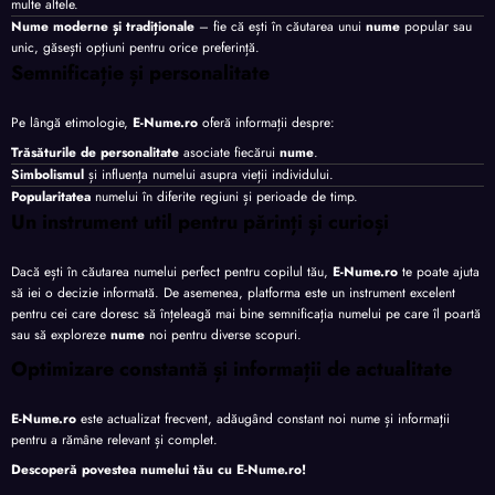
multe altele.
Nume moderne și tradiționale
– fie că ești în căutarea unui
nume
popular sau
unic, găsești opțiuni pentru orice preferință.
Semnificație și personalitate
Pe lângă etimologie,
E-Nume.ro
oferă informații despre:
Trăsăturile de personalitate
asociate fiecărui
nume
.
Simbolismul
și influența numelui asupra vieții individului.
Popularitatea
numelui în diferite regiuni și perioade de timp.
Un instrument util pentru părinți și curioși
Dacă ești în căutarea numelui perfect pentru copilul tău,
E-Nume.ro
te poate ajuta
să iei o decizie informată. De asemenea, platforma este un instrument excelent
pentru cei care doresc să înțeleagă mai bine semnificația numelui pe care îl poartă
sau să exploreze
nume
noi pentru diverse scopuri.
Optimizare constantă și informații de actualitate
E-Nume.ro
este actualizat frecvent, adăugând constant noi nume și informații
pentru a rămâne relevant și complet.
Descoperă povestea numelui tău cu
E-Nume.ro
!