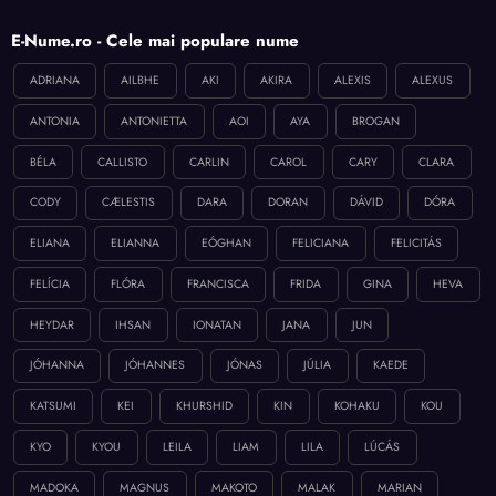
E-Nume.ro - Cele mai populare nume
ADRIANA
AILBHE
AKI
AKIRA
ALEXIS
ALEXUS
ANTONIA
ANTONIETTA
AOI
AYA
BROGAN
BÉLA
CALLISTO
CARLIN
CAROL
CARY
CLARA
CODY
CÆLESTIS
DARA
DORAN
DÁVID
DÓRA
ELIANA
ELIANNA
EÓGHAN
FELICIANA
FELICITÁS
FELÍCIA
FLÓRA
FRANCISCA
FRIDA
GINA
HEVA
HEYDAR
IHSAN
IONATAN
JANA
JUN
JÓHANNA
JÓHANNES
JÓNAS
JÚLIA
KAEDE
KATSUMI
KEI
KHURSHID
KIN
KOHAKU
KOU
KYO
KYOU
LEILA
LIAM
LILA
LÚCÁS
MADOKA
MAGNUS
MAKOTO
MALAK
MARIAN