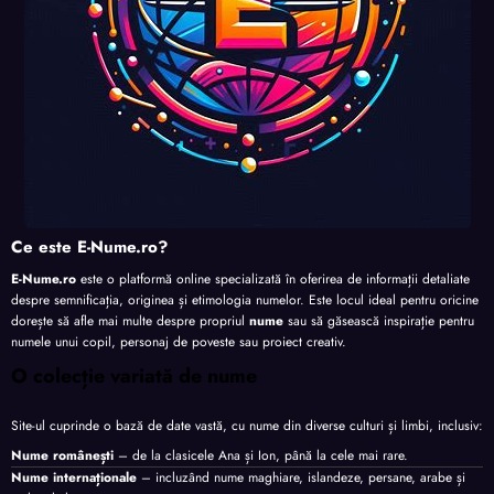
Ce este E-Nume.ro?
E-Nume.ro
este o platformă online specializată în oferirea de informații detaliate
despre semnificația, originea și etimologia numelor. Este locul ideal pentru oricine
dorește să afle mai multe despre propriul
nume
sau să găsească inspirație pentru
numele unui copil, personaj de poveste sau proiect creativ.
O colecție variată de nume
Site-ul cuprinde o bază de date vastă, cu nume din diverse culturi și limbi, inclusiv:
Nume românești
– de la clasicele Ana și Ion, până la cele mai rare.
Nume internaționale
– incluzând nume maghiare, islandeze, persane, arabe și