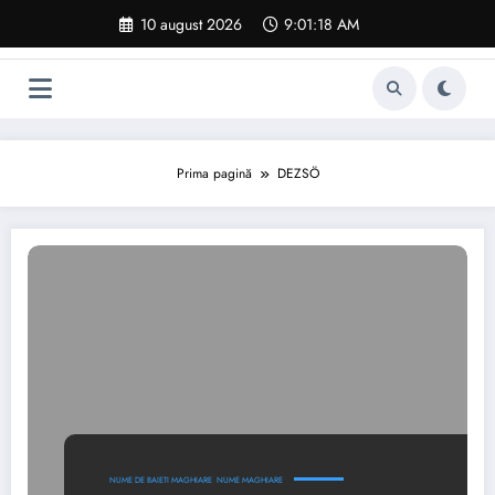
Sari
10 august 2026
9:01:19 AM
la
conținut
Prima pagină
DEZSÖ
NUME DE BAIETI MAGHIARE
NUME MAGHIARE