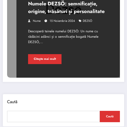
Numele DEZSÖ: semnificație,
origine, trăsături și personalitate
Nume
15 Noiembrie 2024
DEZSÖ
Descoperă tainele numelui DEZSÖ: Un nume cu
rădăcini adânci și o semnificație bogată Numele
DEZSÖ,…
Citește mai mult
Caută
Caută