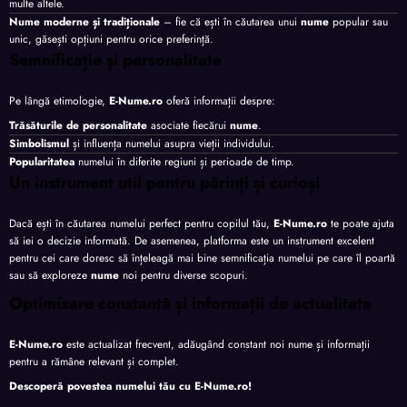
multe altele.
Nume moderne și tradiționale
– fie că ești în căutarea unui
nume
popular sau
unic, găsești opțiuni pentru orice preferință.
Semnificație și personalitate
Pe lângă etimologie,
E-Nume.ro
oferă informații despre:
Trăsăturile de personalitate
asociate fiecărui
nume
.
Simbolismul
și influența numelui asupra vieții individului.
Popularitatea
numelui în diferite regiuni și perioade de timp.
Un instrument util pentru părinți și curioși
Dacă ești în căutarea numelui perfect pentru copilul tău,
E-Nume.ro
te poate ajuta
să iei o decizie informată. De asemenea, platforma este un instrument excelent
pentru cei care doresc să înțeleagă mai bine semnificația numelui pe care îl poartă
sau să exploreze
nume
noi pentru diverse scopuri.
Optimizare constantă și informații de actualitate
E-Nume.ro
este actualizat frecvent, adăugând constant noi nume și informații
pentru a rămâne relevant și complet.
Descoperă povestea numelui tău cu
E-Nume.ro
!