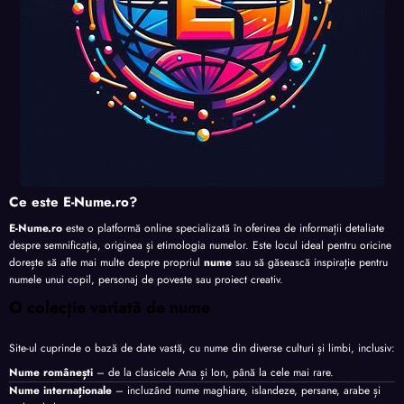
Ce este E-Nume.ro?
E-Nume.ro
este o platformă online specializată în oferirea de informații detaliate
despre semnificația, originea și etimologia numelor. Este locul ideal pentru oricine
dorește să afle mai multe despre propriul
nume
sau să găsească inspirație pentru
numele unui copil, personaj de poveste sau proiect creativ.
O colecție variată de nume
Site-ul cuprinde o bază de date vastă, cu nume din diverse culturi și limbi, inclusiv:
Nume românești
– de la clasicele Ana și Ion, până la cele mai rare.
Nume internaționale
– incluzând nume maghiare, islandeze, persane, arabe și