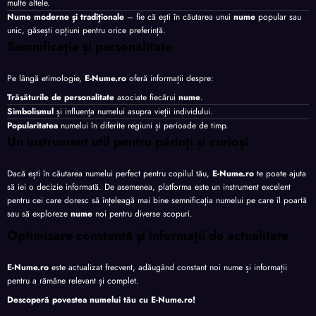
multe altele.
Nume moderne și tradiționale
– fie că ești în căutarea unui
nume
popular sau
unic, găsești opțiuni pentru orice preferință.
Semnificație și personalitate
Pe lângă etimologie,
E-Nume.ro
oferă informații despre:
Trăsăturile de personalitate
asociate fiecărui
nume
.
Simbolismul
și influența numelui asupra vieții individului.
Popularitatea
numelui în diferite regiuni și perioade de timp.
Un instrument util pentru părinți și curioși
Dacă ești în căutarea numelui perfect pentru copilul tău,
E-Nume.ro
te poate ajuta
să iei o decizie informată. De asemenea, platforma este un instrument excelent
pentru cei care doresc să înțeleagă mai bine semnificația numelui pe care îl poartă
sau să exploreze
nume
noi pentru diverse scopuri.
Optimizare constantă și informații de actualitate
E-Nume.ro
este actualizat frecvent, adăugând constant noi nume și informații
pentru a rămâne relevant și complet.
Descoperă povestea numelui tău cu
E-Nume.ro
!