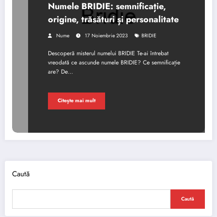
Numele BRIDIE: semnificație,
origine, trăsături și personalitate
Nume
17 Noiembrie 2023
BRIDIE
Descoperă misterul numelui BRIDIE Te-ai întrebat
vreodată ce ascunde numele BRIDIE? Ce semnificație
are? De…
Citește mai mult
Caută
Caută