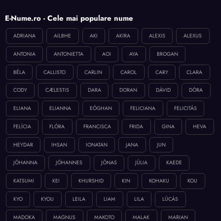
E-Nume.ro - Cele mai populare nume
ADRIANA
AILBHE
AKI
AKIRA
ALEXIS
ALEXUS
ANTONIA
ANTONIETTA
AOI
AYA
BROGAN
BÉLA
CALLISTO
CARLIN
CAROL
CARY
CLARA
CODY
CÆLESTIS
DARA
DORAN
DÁVID
DÓRA
ELIANA
ELIANNA
EÓGHAN
FELICIANA
FELICITÁS
FELÍCIA
FLÓRA
FRANCISCA
FRIDA
GINA
HEVA
HEYDAR
IHSAN
IONATAN
JANA
JUN
JÓHANNA
JÓHANNES
JÓNAS
JÚLIA
KAEDE
KATSUMI
KEI
KHURSHID
KIN
KOHAKU
KOU
KYO
KYOU
LEILA
LIAM
LILA
LÚCÁS
MADOKA
MAGNUS
MAKOTO
MALAK
MARIAN