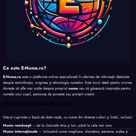
Ce este E-Nume.ro?
E-Nume.ro
este o platformă online specializată în oferirea de informații detaliate
despre semnificația, originea și etimologia numelor. Este locul ideal pentru oricine
dorește să afle mai multe despre propriul
nume
sau să găsească inspirație pentru
numele unui copil, personaj de poveste sau proiect creativ.
O colecție variată de nume
Site-ul cuprinde o bază de date vastă, cu nume din diverse culturi și limbi, inclusiv:
Nume românești
– de la clasicele Ana și Ion, până la cele mai rare.
Nume internaționale
– incluzând nume maghiare, islandeze, persane, arabe și