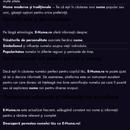
multe altele.
Nume moderne și tradiționale
– fie că ești în căutarea unui
nume
popular sau
unic, găsești opțiuni pentru orice preferință.
Semnificație și personalitate
Pe lângă etimologie,
E-Nume.ro
oferă informații despre:
Trăsăturile de personalitate
asociate fiecărui
nume
.
Simbolismul
și influența numelui asupra vieții individului.
Popularitatea
numelui în diferite regiuni și perioade de timp.
Un instrument util pentru părinți și curioși
Dacă ești în căutarea numelui perfect pentru copilul tău,
E-Nume.ro
te poate ajuta
să iei o decizie informată. De asemenea, platforma este un instrument excelent
pentru cei care doresc să înțeleagă mai bine semnificația numelui pe care îl poartă
sau să exploreze
nume
noi pentru diverse scopuri.
Optimizare constantă și informații de actualitate
E-Nume.ro
este actualizat frecvent, adăugând constant noi nume și informații
pentru a rămâne relevant și complet.
Descoperă povestea numelui tău cu
E-Nume.ro
!