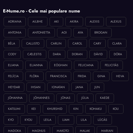
E-Nume.ro - Cele mai populare nume
ADRIANA
AILBHE
AKI
AKIRA
ALEXIS
ALEXUS
ANTONIA
ANTONIETTA
AOI
AYA
BROGAN
BÉLA
CALLISTO
CARLIN
CAROL
CARY
CLARA
CODY
CÆLESTIS
DARA
DORAN
DÁVID
DÓRA
ELIANA
ELIANNA
EÓGHAN
FELICIANA
FELICITÁS
FELÍCIA
FLÓRA
FRANCISCA
FRIDA
GINA
HEVA
HEYDAR
IHSAN
IONATAN
JANA
JUN
JÓHANNA
JÓHANNES
JÓNAS
JÚLIA
KAEDE
KATSUMI
KEI
KHURSHID
KIN
KOHAKU
KOU
KYO
KYOU
LEILA
LIAM
LILA
LÚCÁS
MADOKA
MAGNUS
MAKOTO
MALAK
MARIAN