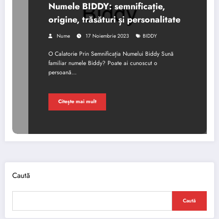
Numele BIDDY: semnificație,
origine, trăsături și personalitate
Nume
17 Noiembrie 2023
BIDDY
O Calatorie Prin Semnificația Numelui Biddy Sună
familiar numele Biddy? Poate ai cunoscut o
persoană…
Citește mai mult
Caută
Caută