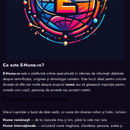
Ce este E-Nume.ro?
E-Nume.ro
este o platformă online specializată în oferirea de informații detaliate
despre semnificația, originea și etimologia numelor. Este locul ideal pentru oricine
dorește să afle mai multe despre propriul
nume
sau să găsească inspirație pentru
numele unui copil, personaj de poveste sau proiect creativ.
O colecție variată de nume
Site-ul cuprinde o bază de date vastă, cu nume din diverse culturi și limbi, inclusiv:
Nume românești
– de la clasicele Ana și Ion, până la cele mai rare.
Nume internaționale
– incluzând nume maghiare, islandeze, persane, arabe și