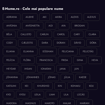
E-Nume.ro - Cele mai populare nume
ADRIANA
AILBHE
AKI
AKIRA
ALEXIS
ALEXUS
ANTONIA
ANTONIETTA
AOI
AYA
BROGAN
BÉLA
CALLISTO
CARLIN
CAROL
CARY
CLARA
CODY
CÆLESTIS
DARA
DORAN
DÁVID
DÓRA
ELIANA
ELIANNA
EÓGHAN
FELICIANA
FELICITÁS
FELÍCIA
FLÓRA
FRANCISCA
FRIDA
GINA
HEVA
HEYDAR
IHSAN
IONATAN
JANA
JUN
JÓHANNA
JÓHANNES
JÓNAS
JÚLIA
KAEDE
KATSUMI
KEI
KHURSHID
KIN
KOHAKU
KOU
KYO
KYOU
LEILA
LIAM
LILA
LÚCÁS
MADOKA
MAGNUS
MAKOTO
MALAK
MARIAN