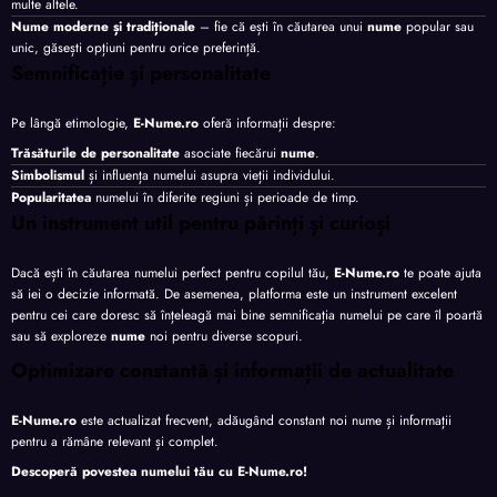
multe altele.
Nume moderne și tradiționale
– fie că ești în căutarea unui
nume
popular sau
unic, găsești opțiuni pentru orice preferință.
Semnificație și personalitate
Pe lângă etimologie,
E-Nume.ro
oferă informații despre:
Trăsăturile de personalitate
asociate fiecărui
nume
.
Simbolismul
și influența numelui asupra vieții individului.
Popularitatea
numelui în diferite regiuni și perioade de timp.
Un instrument util pentru părinți și curioși
Dacă ești în căutarea numelui perfect pentru copilul tău,
E-Nume.ro
te poate ajuta
să iei o decizie informată. De asemenea, platforma este un instrument excelent
pentru cei care doresc să înțeleagă mai bine semnificația numelui pe care îl poartă
sau să exploreze
nume
noi pentru diverse scopuri.
Optimizare constantă și informații de actualitate
E-Nume.ro
este actualizat frecvent, adăugând constant noi nume și informații
pentru a rămâne relevant și complet.
Descoperă povestea numelui tău cu
E-Nume.ro
!