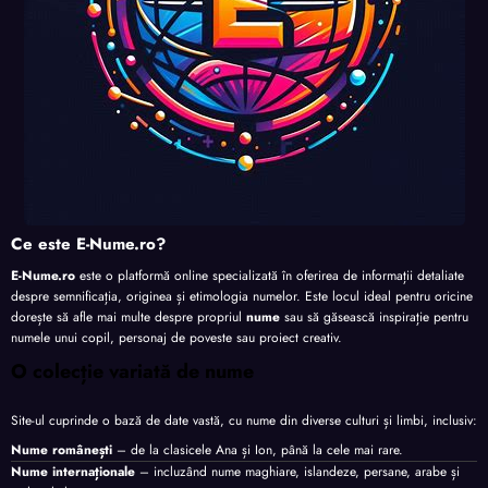
Ce este E-Nume.ro?
E-Nume.ro
este o platformă online specializată în oferirea de informații detaliate
despre semnificația, originea și etimologia numelor. Este locul ideal pentru oricine
dorește să afle mai multe despre propriul
nume
sau să găsească inspirație pentru
numele unui copil, personaj de poveste sau proiect creativ.
O colecție variată de nume
Site-ul cuprinde o bază de date vastă, cu nume din diverse culturi și limbi, inclusiv:
Nume românești
– de la clasicele Ana și Ion, până la cele mai rare.
Nume internaționale
– incluzând nume maghiare, islandeze, persane, arabe și