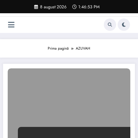
Sari
8 august 2026
1:46:54 PM
la
conținut
Prima pagină
AZUVAH