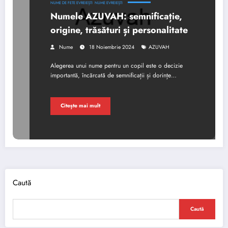
NUME DE FETE EVREIEȘTI
NUME EVREIEȘTI
Numele AZUVAH: semnificație,
origine, trăsături și personalitate
Nume
18 Noiembrie 2024
AZUVAH
Alegerea unui nume pentru un copil este o decizie
importantă, încărcată de semnificații și dorințe…
Citește mai mult
Caută
Caută