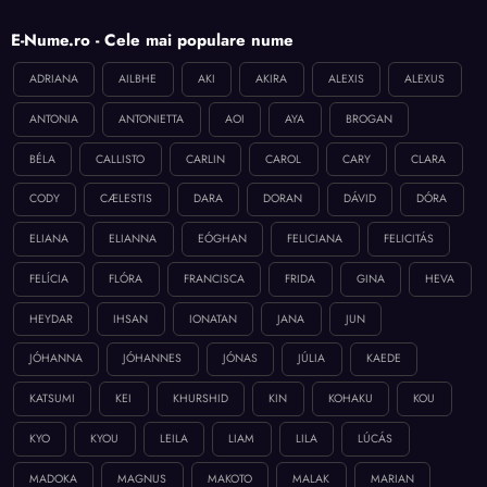
E-Nume.ro - Cele mai populare nume
ADRIANA
AILBHE
AKI
AKIRA
ALEXIS
ALEXUS
ANTONIA
ANTONIETTA
AOI
AYA
BROGAN
BÉLA
CALLISTO
CARLIN
CAROL
CARY
CLARA
CODY
CÆLESTIS
DARA
DORAN
DÁVID
DÓRA
ELIANA
ELIANNA
EÓGHAN
FELICIANA
FELICITÁS
FELÍCIA
FLÓRA
FRANCISCA
FRIDA
GINA
HEVA
HEYDAR
IHSAN
IONATAN
JANA
JUN
JÓHANNA
JÓHANNES
JÓNAS
JÚLIA
KAEDE
KATSUMI
KEI
KHURSHID
KIN
KOHAKU
KOU
KYO
KYOU
LEILA
LIAM
LILA
LÚCÁS
MADOKA
MAGNUS
MAKOTO
MALAK
MARIAN