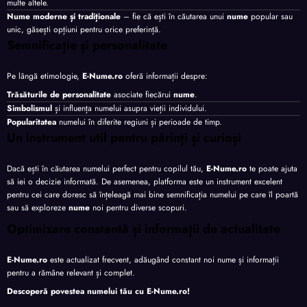
multe altele.
Nume moderne și tradiționale
– fie că ești în căutarea unui
nume
popular sau
unic, găsești opțiuni pentru orice preferință.
Semnificație și personalitate
Pe lângă etimologie,
E-Nume.ro
oferă informații despre:
Trăsăturile de personalitate
asociate fiecărui
nume
.
Simbolismul
și influența numelui asupra vieții individului.
Popularitatea
numelui în diferite regiuni și perioade de timp.
Un instrument util pentru părinți și curioși
Dacă ești în căutarea numelui perfect pentru copilul tău,
E-Nume.ro
te poate ajuta
să iei o decizie informată. De asemenea, platforma este un instrument excelent
pentru cei care doresc să înțeleagă mai bine semnificația numelui pe care îl poartă
sau să exploreze
nume
noi pentru diverse scopuri.
Optimizare constantă și informații de actualitate
E-Nume.ro
este actualizat frecvent, adăugând constant noi nume și informații
pentru a rămâne relevant și complet.
Descoperă povestea numelui tău cu
E-Nume.ro
!