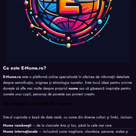
Ce este E-Nume.ro?
E-Nume.ro
este o platformă online specializată în oferirea de informații detaliate
despre semnificația, originea și etimologia numelor. Este locul ideal pentru oricine
dorește să afle mai multe despre propriul
nume
sau să găsească inspirație pentru
numele unui copil, personaj de poveste sau proiect creativ.
O colecție variată de nume
Site-ul cuprinde o bază de date vastă, cu nume din diverse culturi și limbi, inclusiv:
Nume românești
– de la clasicele Ana și Ion, până la cele mai rare.
Nume internaționale
– incluzând nume maghiare, islandeze, persane, arabe și