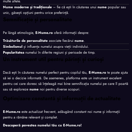
multe altele.
Nume moderne și tradiționale
– fie că ești în căutarea unui
nume
popular sau
unic, găsești opțiuni pentru orice preferință.
Semnificație și personalitate
Pe lângă etimologie,
E-Nume.ro
oferă informații despre:
Trăsăturile de personalitate
asociate fiecărui
nume
.
Simbolismul
și influența numelui asupra vieții individului.
Popularitatea
numelui în diferite regiuni și perioade de timp.
Un instrument util pentru părinți și curioși
Dacă ești în căutarea numelui perfect pentru copilul tău,
E-Nume.ro
te poate ajuta
să iei o decizie informată. De asemenea, platforma este un instrument excelent
pentru cei care doresc să înțeleagă mai bine semnificația numelui pe care îl poartă
sau să exploreze
nume
noi pentru diverse scopuri.
Optimizare constantă și informații de actualitate
E-Nume.ro
este actualizat frecvent, adăugând constant noi nume și informații
pentru a rămâne relevant și complet.
Descoperă povestea numelui tău cu
E-Nume.ro
!