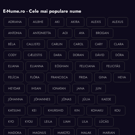
E-Nume.ro - Cele mai populare nume
ADRIANA
AILBHE
AKI
AKIRA
ALEXIS
ALEXUS
ANTONIA
ANTONIETTA
AOI
AYA
BROGAN
BÉLA
CALLISTO
CARLIN
CAROL
CARY
CLARA
CODY
CÆLESTIS
DARA
DORAN
DÁVID
DÓRA
ELIANA
ELIANNA
EÓGHAN
FELICIANA
FELICITÁS
FELÍCIA
FLÓRA
FRANCISCA
FRIDA
GINA
HEVA
HEYDAR
IHSAN
IONATAN
JANA
JUN
JÓHANNA
JÓHANNES
JÓNAS
JÚLIA
KAEDE
KATSUMI
KEI
KHURSHID
KIN
KOHAKU
KOU
KYO
KYOU
LEILA
LIAM
LILA
LÚCÁS
MADOKA
MAGNUS
MAKOTO
MALAK
MARIAN