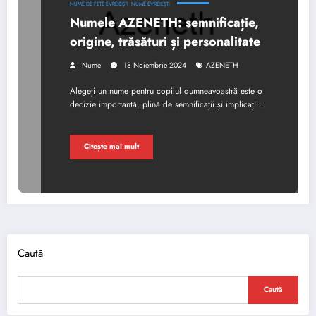
NUME DE FETE EVREIEȘTI
NUME EVREIEȘTI
Numele AZENETH: semnificație,
origine, trăsături și personalitate
Nume
18 Noiembrie 2024
AZENETH
Alegeți un nume pentru copilul dumneavoastră este o
decizie importantă, plină de semnificații și implicații…
Citește mai mult
Caută
Caută