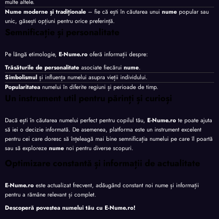
multe altele.
Nume moderne și tradiționale
– fie că ești în căutarea unui
nume
popular sau
unic, găsești opțiuni pentru orice preferință.
Semnificație și personalitate
Pe lângă etimologie,
E-Nume.ro
oferă informații despre:
Trăsăturile de personalitate
asociate fiecărui
nume
.
Simbolismul
și influența numelui asupra vieții individului.
Popularitatea
numelui în diferite regiuni și perioade de timp.
Un instrument util pentru părinți și curioși
Dacă ești în căutarea numelui perfect pentru copilul tău,
E-Nume.ro
te poate ajuta
să iei o decizie informată. De asemenea, platforma este un instrument excelent
pentru cei care doresc să înțeleagă mai bine semnificația numelui pe care îl poartă
sau să exploreze
nume
noi pentru diverse scopuri.
Optimizare constantă și informații de actualitate
E-Nume.ro
este actualizat frecvent, adăugând constant noi nume și informații
pentru a rămâne relevant și complet.
Descoperă povestea numelui tău cu
E-Nume.ro
!