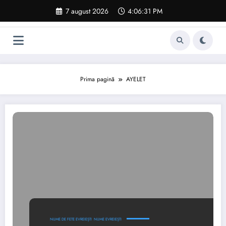
Sari
7 august 2026
4:06:32 PM
la
conținut
Prima pagină
AYELET
NUME DE FETE EVREIEȘTI
NUME EVREIEȘTI