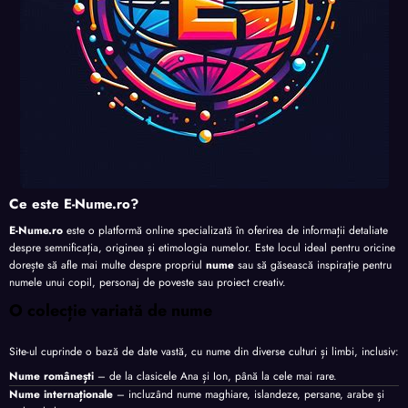
Ce este E-Nume.ro?
E-Nume.ro
este o platformă online specializată în oferirea de informații detaliate
despre semnificația, originea și etimologia numelor. Este locul ideal pentru oricine
dorește să afle mai multe despre propriul
nume
sau să găsească inspirație pentru
numele unui copil, personaj de poveste sau proiect creativ.
O colecție variată de nume
Site-ul cuprinde o bază de date vastă, cu nume din diverse culturi și limbi, inclusiv:
Nume românești
– de la clasicele Ana și Ion, până la cele mai rare.
Nume internaționale
– incluzând nume maghiare, islandeze, persane, arabe și