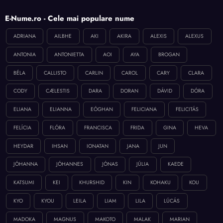
E-Nume.ro - Cele mai populare nume
ADRIANA
AILBHE
AKI
AKIRA
ALEXIS
ALEXUS
ANTONIA
ANTONIETTA
AOI
AYA
BROGAN
BÉLA
CALLISTO
CARLIN
CAROL
CARY
CLARA
CODY
CÆLESTIS
DARA
DORAN
DÁVID
DÓRA
ELIANA
ELIANNA
EÓGHAN
FELICIANA
FELICITÁS
FELÍCIA
FLÓRA
FRANCISCA
FRIDA
GINA
HEVA
HEYDAR
IHSAN
IONATAN
JANA
JUN
JÓHANNA
JÓHANNES
JÓNAS
JÚLIA
KAEDE
KATSUMI
KEI
KHURSHID
KIN
KOHAKU
KOU
KYO
KYOU
LEILA
LIAM
LILA
LÚCÁS
MADOKA
MAGNUS
MAKOTO
MALAK
MARIAN