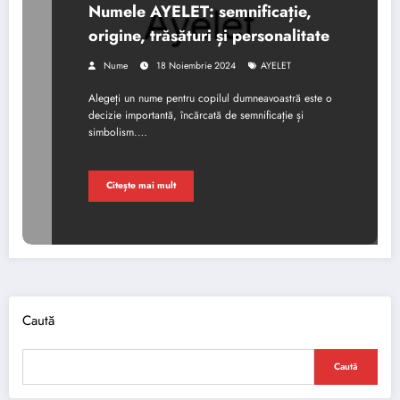
Numele AYELET: semnificație,
origine, trăsături și personalitate
Nume
18 Noiembrie 2024
AYELET
Alegeți un nume pentru copilul dumneavoastră este o
decizie importantă, încărcată de semnificație și
simbolism.…
Citește mai mult
Caută
Caută