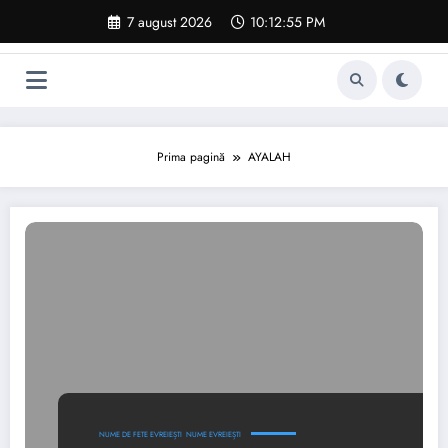
Sari
7 august 2026
10:12:56 PM
la
conținut
Prima pagină
AYALAH
NUME DE FETE EVREIEȘTI
NUME EVREIEȘTI