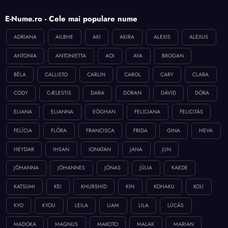
E-Nume.ro - Cele mai populare nume
ADRIANA
AILBHE
AKI
AKIRA
ALEXIS
ALEXUS
ANTONIA
ANTONIETTA
AOI
AYA
BROGAN
BÉLA
CALLISTO
CARLIN
CAROL
CARY
CLARA
CODY
CÆLESTIS
DARA
DORAN
DÁVID
DÓRA
ELIANA
ELIANNA
EÓGHAN
FELICIANA
FELICITÁS
FELÍCIA
FLÓRA
FRANCISCA
FRIDA
GINA
HEVA
HEYDAR
IHSAN
IONATAN
JANA
JUN
JÓHANNA
JÓHANNES
JÓNAS
JÚLIA
KAEDE
KATSUMI
KEI
KHURSHID
KIN
KOHAKU
KOU
KYO
KYOU
LEILA
LIAM
LILA
LÚCÁS
MADOKA
MAGNUS
MAKOTO
MALAK
MARIAN