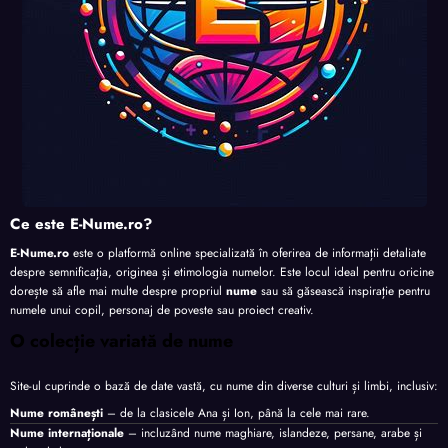
Ce este E-Nume.ro?
E-Nume.ro
este o platformă online specializată în oferirea de informații detaliate
despre semnificația, originea și etimologia numelor. Este locul ideal pentru oricine
dorește să afle mai multe despre propriul
nume
sau să găsească inspirație pentru
numele unui copil, personaj de poveste sau proiect creativ.
O colecție variată de nume
Site-ul cuprinde o bază de date vastă, cu nume din diverse culturi și limbi, inclusiv:
Nume românești
– de la clasicele Ana și Ion, până la cele mai rare.
Nume internaționale
– incluzând nume maghiare, islandeze, persane, arabe și