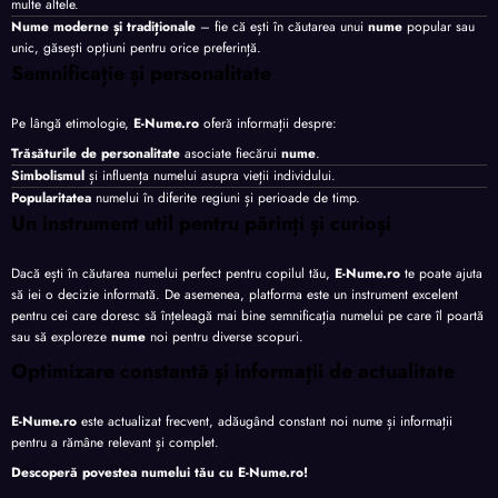
multe altele.
Nume moderne și tradiționale
– fie că ești în căutarea unui
nume
popular sau
unic, găsești opțiuni pentru orice preferință.
Semnificație și personalitate
Pe lângă etimologie,
E-Nume.ro
oferă informații despre:
Trăsăturile de personalitate
asociate fiecărui
nume
.
Simbolismul
și influența numelui asupra vieții individului.
Popularitatea
numelui în diferite regiuni și perioade de timp.
Un instrument util pentru părinți și curioși
Dacă ești în căutarea numelui perfect pentru copilul tău,
E-Nume.ro
te poate ajuta
să iei o decizie informată. De asemenea, platforma este un instrument excelent
pentru cei care doresc să înțeleagă mai bine semnificația numelui pe care îl poartă
sau să exploreze
nume
noi pentru diverse scopuri.
Optimizare constantă și informații de actualitate
E-Nume.ro
este actualizat frecvent, adăugând constant noi nume și informații
pentru a rămâne relevant și complet.
Descoperă povestea numelui tău cu
E-Nume.ro
!