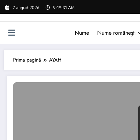
Sari
7 august 2026
9:19:32 AM
la
conținut
Nume
Nume românești
Prima pagină
AYAH