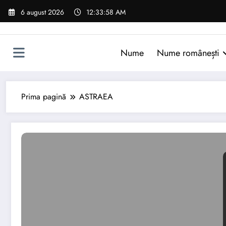
Sari
6 august 2026
12:33:59 AM
la
conținut
Nume
Nume românești
Prima pagină
ASTRAEA