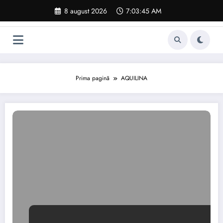
Sari
8 august 2026
7:03:46 AM
la
conținut
Prima pagină
AQUILINA