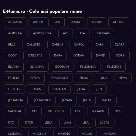
E-Nume.ro - Cele mai populare nume
ADRIANA
AILBHE
AKI
AKIRA
ALEXIS
ALEXUS
ANTONIA
ANTONIETTA
AOI
AYA
BROGAN
BÉLA
CALLISTO
CARLIN
CAROL
CARY
CLARA
CODY
CÆLESTIS
DARA
DORAN
DÁVID
DÓRA
ELIANA
ELIANNA
EÓGHAN
FELICIANA
FELICITÁS
FELÍCIA
FLÓRA
FRANCISCA
FRIDA
GINA
HEVA
HEYDAR
IHSAN
IONATAN
JANA
JUN
JÓHANNA
JÓHANNES
JÓNAS
JÚLIA
KAEDE
KATSUMI
KEI
KHURSHID
KIN
KOHAKU
KOU
KYO
KYOU
LEILA
LIAM
LILA
LÚCÁS
MADOKA
MAGNUS
MAKOTO
MALAK
MARIAN