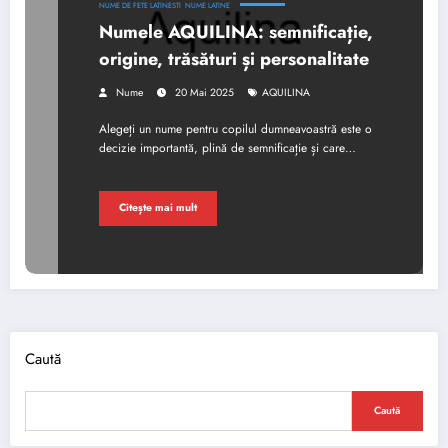
NUME DE FETE LATINESTI
NUME LATINE
Numele AQUILINA: semnificație,
origine, trăsături și personalitate
Nume
20 Mai 2025
AQUILINA
Alegeți un nume pentru copilul dumneavoastră este o
decizie importantă, plină de semnificație și care…
Citește mai mult
Caută
Caută