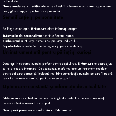
multe altele.
Nume moderne și tradiționale
– fie că ești în căutarea unui
nume
popular sau
unic, găsești opțiuni pentru orice preferință.
Semnificație și personalitate
Pe lângă etimologie,
E-Nume.ro
oferă informații despre:
Trăsăturile de personalitate
asociate fiecărui
nume
.
Simbolismul
și influența numelui asupra vieții individului.
Popularitatea
numelui în diferite regiuni și perioade de timp.
Un instrument util pentru părinți și curioși
Dacă ești în căutarea numelui perfect pentru copilul tău,
E-Nume.ro
te poate ajuta
să iei o decizie informată. De asemenea, platforma este un instrument excelent
pentru cei care doresc să înțeleagă mai bine semnificația numelui pe care îl poartă
sau să exploreze
nume
noi pentru diverse scopuri.
Optimizare constantă și informații de actualitate
E-Nume.ro
este actualizat frecvent, adăugând constant noi nume și informații
pentru a rămâne relevant și complet.
Descoperă povestea numelui tău cu
E-Nume.ro
!