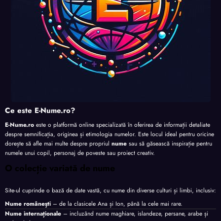
Ce este E-Nume.ro?
E-Nume.ro
este o platformă online specializată în oferirea de informații detaliate
despre semnificația, originea și etimologia numelor. Este locul ideal pentru oricine
dorește să afle mai multe despre propriul
nume
sau să găsească inspirație pentru
numele unui copil, personaj de poveste sau proiect creativ.
O colecție variată de nume
Site-ul cuprinde o bază de date vastă, cu nume din diverse culturi și limbi, inclusiv:
Nume românești
– de la clasicele Ana și Ion, până la cele mai rare.
Nume internaționale
– incluzând nume maghiare, islandeze, persane, arabe și