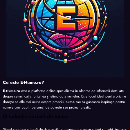
Ce este E-Nume.ro?
E-Nume.ro
este o platformă online specializată în oferirea de informații detaliate
despre semnificația, originea și etimologia numelor. Este locul ideal pentru oricine
dorește să afle mai multe despre propriul
nume
sau să găsească inspirație pentru
numele unui copil, personaj de poveste sau proiect creativ.
O colecție variată de nume
Site-ul cuprinde o bază de date vastă, cu nume din diverse culturi și limbi, inclusiv: