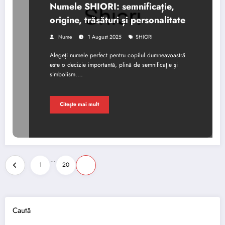
Numele SHIORI: semnificație,
origine, trăsături și personalitate
Nume
1 August 2025
SHIORI
Alegeți numele perfect pentru copilul dumneavoastră
este o decizie importantă, plină de semnificație și
simbolism.…
Citește mai mult
Paginație
…
1
20
21
articole
Caută