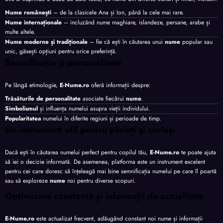
Nume românești
– de la clasicele Ana și Ion, până la cele mai rare.
Nume internaționale
– incluzând nume maghiare, islandeze, persane, arabe și
multe altele.
Nume moderne și tradiționale
– fie că ești în căutarea unui
nume
popular sau
unic, găsești opțiuni pentru orice preferință.
Semnificație și personalitate
Pe lângă etimologie,
E-Nume.ro
oferă informații despre:
Trăsăturile de personalitate
asociate fiecărui
nume
.
Simbolismul
și influența numelui asupra vieții individului.
Popularitatea
numelui în diferite regiuni și perioade de timp.
Un instrument util pentru părinți și curioși
Dacă ești în căutarea numelui perfect pentru copilul tău,
E-Nume.ro
te poate ajuta
să iei o decizie informată. De asemenea, platforma este un instrument excelent
pentru cei care doresc să înțeleagă mai bine semnificația numelui pe care îl poartă
sau să exploreze
nume
noi pentru diverse scopuri.
Optimizare constantă și informații de actualitate
E-Nume.ro
este actualizat frecvent, adăugând constant noi nume și informații