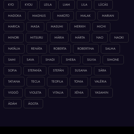
KYO
KYOU
LEILA
LIAM
LILA
LÚCÁS
MADOKA
MAGNUS
MAKOTO
MALAK
MARIAN
MARICA
MASA
MASUMI
MERIKH
MICHI
MINORI
MITSURU
MÁRIA
MÁRTA
NAO
NAOKI
NATÁLIA
RENÁTA
ROBERTA
ROBERTINA
SALMA
SAMI
SAVA
SHADI
SHEBA
SILVIA
SIMONE
SOFIA
STEFANÍA
STEFÁN
SUSANA
SÁRA
TATIANA
TECLA
TEOFILA
TONIA
VALÉRIA
VIGGÓ
VIOLETA
VITALIA
XÉNIA
YASAMIN
ÁDÁM
ÁGOTA