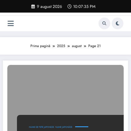
Sari
9 august 2026
10:07:36 PM
la
conținut
Prima pagină
2025
august
Page 21
NUME DE FETE JAPONEZE
NUME JAPONEZE